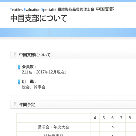
中国支部について
会員数
：
211名（2017年12月現在）
組 織
：
総会、幹事会
年間予定
4
5
6
7
8
講演会・年次大会
○