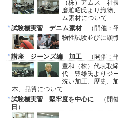
（株）アムス 社
磨雅昭氏より織物
ム素材について
試験機実習 デニム素材
（開催：平
物性試験並びに顕
講座 ジーンズ編 加工
（開催：平
豊和（株）代表取
代 豊雄氏よりジ
洗い加工、歴史、
本、品質について
試験機実習 堅牢度を中心に
（開催
日）