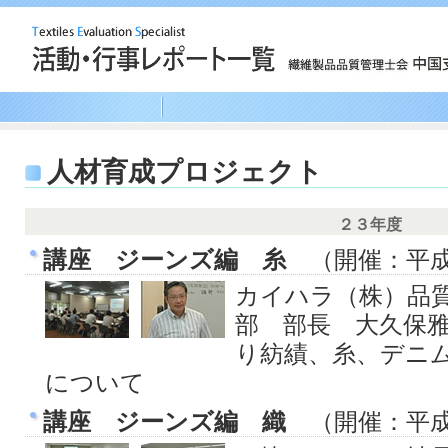
人材育成プロジェクト
２３年度
講座 ジーンズ編 糸
（開催：平成
カイハラ（株）品
部 部長 大久保
り紡績、糸、デニ
について
講座 ジーンズ編 織
（開催：平成