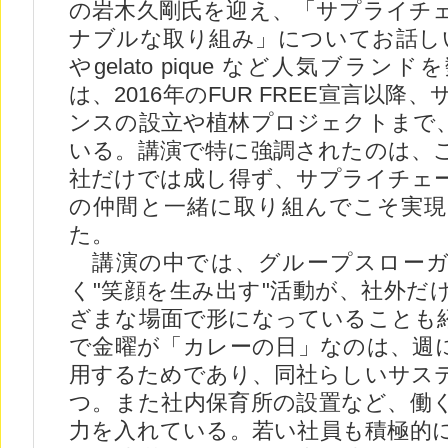
の岩木久剛氏を迎え、「サプライチ
ナブルな取り組み」についてお話しい
やgelato pique など人気ブラ
は、2016年のFUR FREE宣言以
ンスの設立や植林プロジェクトまで
いる。講演で特に強調されたのは、
社だけでは成し得ず、サプライチェ
の仲間と一緒に取り組んでこそ実
た。
講演の中では、グループスローガ
く"笑顔を生み出す"活動が、社外だ
ざまな場面で形になっていることも
で金曜が「カレーの日」なのは、週
用するためであり、同社らしいサス
つ。また社内保育所の設置など、働
力を入れている。若い社員も積極的